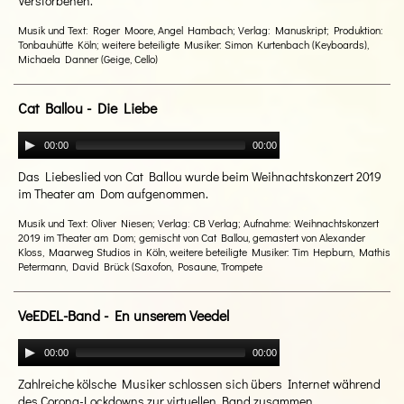
Verstorbenen.
Musik und Text: Roger Moore, Angel Hambach; Verlag: Manuskript; Produktion:
Tonbauhütte Köln; weitere beteiligte Musiker: Simon Kurtenbach (Keyboards),
Michaela Danner (Geige, Cello)
Cat Ballou - Die Liebe
00:00
00:00
Das Liebeslied von Cat Ballou wurde beim Weihnachtskonzert 2019
im Theater am Dom aufgenommen.
Musik und Text: Oliver Niesen; Verlag: CB Verlag; Aufnahme: Weihnachtskonzert
2019 im Theater am Dom; gemischt von Cat Ballou, gemastert von Alexander
Kloss, Maarweg Studios in Köln, weitere beteiligte Musiker: Tim Hepburn, Mathis
Petermann, David Brück (Saxofon, Posaune, Trompete
VeEDEL-Band - En unserem Veedel
00:00
00:00
Zahlreiche kölsche Musiker schlossen sich übers Internet während
des Corona-Lockdowns zur virtuellen Band zusammen.