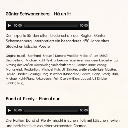
Günter Schwanenberg - Hä un itt
00:00
00:00
Der Experte für den alten Liederschatz der Region, Günter
Schwanenberg, interpretiert ein besonderes, 150 Jahre altes
Stückchen kölsche Poesie.
Originalmusik: Bernhard Breuer („Kanone-Wedder-Melodie“, um 1860);
Bearbeitung: Michael Kuhl; Text: unbekannt, überliefert aus dem Liederheft zur
Sitzung der Großen Karnevalsgesellschaft am 12. Januar 1868; Verlag:
Manuskript; Produktion: Michael Kuhl, Ulf Stricker; weitere beteiligte Musiker:
Frauke Harder (Gesang), Jörg P. Weber (Mandoline, Gitarre, Banjo, Steelguitar),
Michael Kuhl (Piano, Akkordeon), Petr Dvorsky (Kontrabass), Ulf Stricker
(Schlagzeug)
Band of Plenty - Einmol nur
00:00
00:00
Die Rather Band of Plenty mischt irischen Folk mit kölschen Texten
und berichtet hier von einer verpassten Chance.