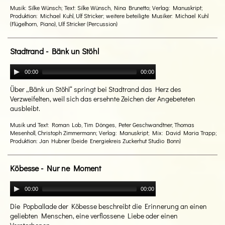
Musik: Silke Wünsch; Text: Silke Wünsch, Nina Brunetto; Verlag: Manuskript;
Produktion: Michael Kuhl, Ulf Stricker; weitere beteiligte Musiker: Michael Kuhl
(Flügelhorn, Piano), Ulf Stricker (Percussion)
Stadtrand - Bänk un Stöhl
00:00
00:00
Über „Bänk un Stöhl“ springt bei Stadtrand das Herz des
Verzweifelten, weil sich das ersehnte Zeichen der Angebeteten
ausbleibt.
Musik und Text: Roman Lob, Tim Dönges, Peter Geschwandtner, Thomas
Mesenholl, Christoph Zimmermann; Verlag: Manuskript; Mix: David Maria Trapp;
Produktion: Jan Hubner (beide Energiekreis Zuckerhut Studio Bonn)
Köbesse - Nur ne Moment
00:00
00:00
Die Popballade der Köbesse beschreibt die Erinnerung an einen
geliebten Menschen, eine verflossene Liebe oder einen