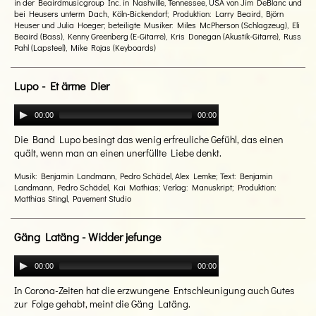
in der Beairdmusicgroup Inc. in Nashville, Tennessee, USA von Jim DeBlanc und
bei Heusers unterm Dach, Köln-Bickendorf; Produktion: Larry Beaird, Björn
Heuser und Julia Hoeger; beteiligte Musiker: Miles McPherson (Schlagzeug), Eli
Beaird (Bass), Kenny Greenberg (E-Gitarre), Kris Donegan (Akustik-Gitarre), Russ
Pahl (Lapsteel), Mike Rojas (Keyboards)
Lupo - Et ärme Dier
00:00
00:00
Die Band Lupo besingt das wenig erfreuliche Gefühl, das einen
quält, wenn man an einen unerfüllte Liebe denkt.
Musik: Benjamin Landmann, Pedro Schädel, Alex Lemke; Text: Benjamin
Landmann, Pedro Schädel, Kai Mathias; Verlag: Manuskript; Produktion:
Matthias Stingl, Pavement Studio
Gäng Latäng - Widder jefunge
00:00
00:00
In Corona-Zeiten hat die erzwungene Entschleunigung auch Gutes
zur Folge gehabt, meint die Gäng Latäng.