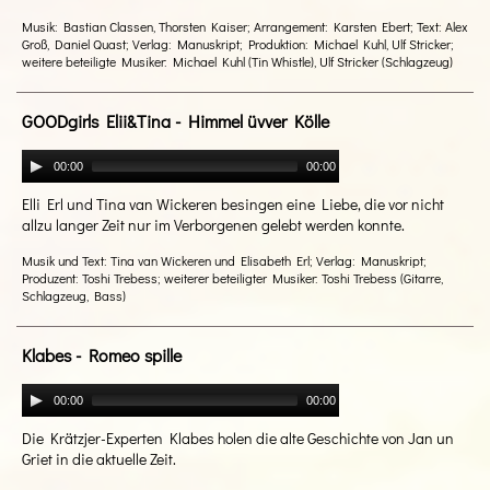
Musik: Bastian Classen, Thorsten Kaiser; Arrangement: Karsten Ebert; Text: Alex
Groß, Daniel Quast; Verlag: Manuskript; Produktion: Michael Kuhl, Ulf Stricker;
weitere beteiligte Musiker: Michael Kuhl (Tin Whistle), Ulf Stricker (Schlagzeug)
GOODgirls Elii&Tina - Himmel üvver Kölle
00:00
00:00
Elli Erl und Tina van Wickeren besingen eine Liebe, die vor nicht
allzu langer Zeit nur im Verborgenen gelebt werden konnte.
Musik und Text: Tina van Wickeren und Elisabeth Erl; Verlag: Manuskript;
Produzent: Toshi Trebess; weiterer beteiligter Musiker: Toshi Trebess (Gitarre,
Schlagzeug, Bass)
Klabes - Romeo spille
00:00
00:00
Die Krätzjer-Experten Klabes holen die alte Geschichte von Jan un
Griet in die aktuelle Zeit.