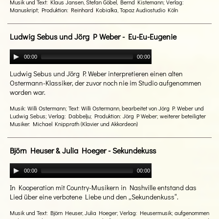
Musik und Text: Klaus Jansen, Stefan Göbel, Bernd Kistemann; Verlag:
Manuskript; Produktion: Reinhard Kobialka, Topaz Audiostudio Köln
Ludwig Sebus und Jörg P Weber - Eu-Eu-Eugenie
00:00
00:00
Ludwig Sebus und Jörg P. Weber interpretieren einen alten
Ostermann-Klassiker, der zuvor noch nie im Studio aufgenommen
worden war.
Musik: Willi Ostermann; Text: Willi Ostermann, bearbeitet von Jörg P. Weber und
Ludwig Sebus; Verlag: Dabbelju; Produktion: Jörg P Weber; weiterer beteiligter
Musiker: Michael Knipprath (Klavier und Akkordeon)
Björn Heuser & Julia Hoeger - Sekundekuss
00:00
00:00
In Kooperation mit Country-Musikern in Nashville entstand das
Lied über eine verbotene Liebe und den „Sekundenkuss“.
Musik und Text: Björn Heuser, Julia Hoeger; Verlag: Heusermusik; aufgenommen