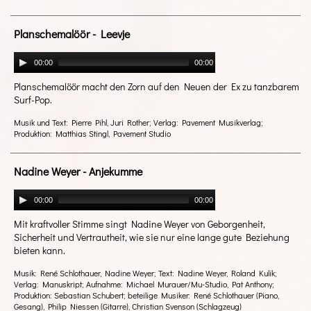
Planschemalöör - Leevje
00:00
00:00
Planschemalöör macht den Zorn auf den Neuen der Ex zu tanzbarem
Surf-Pop.
Musik und Text: Pierre Pihl, Juri Rother; Verlag: Pavement Musikverlag;
Produktion: Matthias Stingl, Pavement Studio
Nadine Weyer - Anjekumme
00:00
00:00
Mit kraftvoller Stimme singt Nadine Weyer von Geborgenheit,
Sicherheit und Vertrautheit, wie sie nur eine lange gute Beziehung
bieten kann.
Musik: René Schlothauer, Nadine Weyer; Text: Nadine Weyer, Roland Kulik;
Verlag: Manuskript; Aufnahme: Michael Murauer/Mu-Studio, Pat Anthony;
Produktion: Sebastian Schubert; beteilige Musiker: René Schlothauer (Piano,
Gesang), Philip Niessen (Gitarre), Christian Svenson (Schlagzeug)