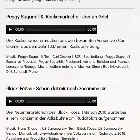
Peggy Sugarhill & Rockemarieche - Jan un Griet
00:00
00:00
Die Rockemarieche machen aus den bekannten Versen von Carl
Cramer aus dem Jahr 1837 einen Rockabilly-Song.
Musik: Peggy Sugarhill; Text: Carl Cramer (1837), Bearbeitung: Peggy Sugarhill;
Executive Producer: Peggy Sugarhill; Produzent: Adriano Batolba und Pomez di
Lorenzo für Tobago Music; weitere beteiligte Musiker: Simon Bay (Akkordeon),
Dirk Schaadt (Piano)
Bläck Fööss - Schön dat mir noch zosamme sin
00:00
00:00
Die Neuinterpretation des Bläck Fööss Hits von 2016 wurde bei
einem Konzert in der Volksbühne am Rudolfplatz aufgenommen.
Musik: Hans Thodam, Uli Baronowsky; Text: Bläck Fööss, Uli Baronowsky;
Verlag: Manuskript; Live-Aufnahme in der Volksbühne am Rudolfplatz, 2018;
Aufnahme und Produktion: Tobias Nievelstein