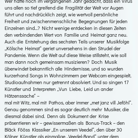
Wer hätte noch im vergangenen Jahr gedacht, dass ein Virus
uns allen so tief greifend die Fragilität der Welt vor Augen
führt und nachdrücklich zeigt, wie wertvoll persönliche
Freiheit und zwischenmenschliche Begegnungen für jeden
Einzelnen sind…? Nicht wenige entdecken in diesen Zeiten
den verbindenden Wert von Familie und Heimat ganz neu.
Auch die Entstehung des sechsten Teils unserer Musikfolge
„Kölsche Heimat“ geriet unversehens in den Strudel der
Pandemie. Wenn die Welt auf diese Weise stillsteht, wie soll
man dann noch gemeinsam musizieren? Doch Musik
überwindet bekanntlich alle Hindernisse, und so wurden
kurzerhand Songs in Wohnzimmern per Webcam eingespielt,
Studioaufnahmen nur getrennt absolviert. Und so singen 17
Künstler und Interpreten „Vun Liebe, Leid un ander
Hätzenssache“ –
mal mit Witz, mal mit Pathos, aber immer „met janz vill Jeföhl“.
Genau genommen sind es sogar deutlich mehr Musiker, die
diesmal dabei sind. Denn als Dokument der Krise
präsentieren wir – gewissermaßen als Bonus-Track – den
Bläck Fööss Klassiker „En unserem Veedel“, den über 30
Kölner Künstler als einmalige „Veedel-Band“ unter dem