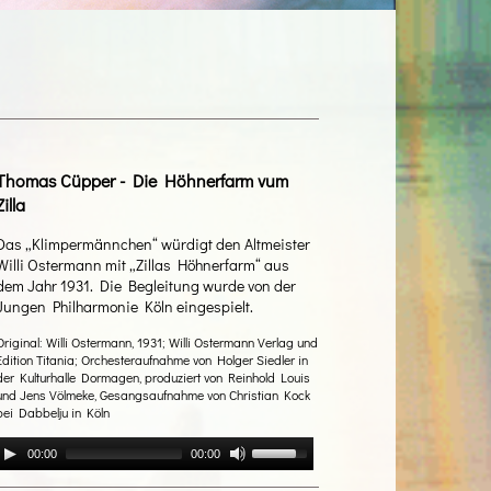
Thomas Cüpper - Die Höhnerfarm vum
Zilla
Das „Klimpermännchen“ würdigt den Altmeister
Willi Ostermann mit „Zillas Höhnerfarm“ aus
dem Jahr 1931. Die Begleitung wurde von der
Jungen Philharmonie Köln eingespielt.
Original: Willi Ostermann, 1931; Willi Ostermann Verlag und
Edition Titania; Orchesteraufnahme von Holger Siedler in
der Kulturhalle Dormagen, produziert von Reinhold Louis
und Jens Völmeke, Gesangsaufnahme von Christian Kock
bei Dabbelju in Köln
00:00
00:00