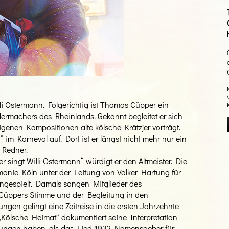
li Ostermann. Folgerichtig ist Thomas Cüpper ein
dermachers des Rheinlands. Gekonnt begleitet er sich
genen Kompositionen alte kölsche Krätzjer vorträgt.
“ im Karneval auf. Dort ist er längst nicht mehr nur ein
 Redner.
singt Willi Ostermann“ würdigt er den Altmeister. Die
onie Köln unter der Leitung von Volker Hartung für
ingespielt. Damals sangen Mitglieder des
Cüppers Stimme und der Begleitung in den
ngen gelingt eine Zeitreise in die ersten Jahrzehnte
 „Kölsche Heimat“ dokumentiert seine Interpretation
klungen haben, als das Lied 1932 Namensgeber für