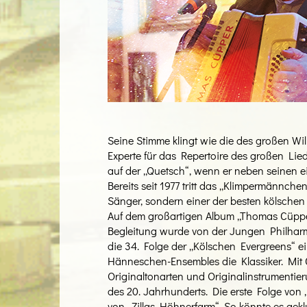
Seine Stimme klingt wie die des großen Wil
Experte für das Repertoire des großen Lie
auf der „Quetsch“, wenn er neben seinen ei
Bereits seit 1977 tritt das „Klimpermännchen
Sänger, sondern einer der besten kölschen
Auf dem großartigen Album „Thomas Cüpper 
Begleitung wurde von der Jungen Philharm
die 34. Folge der „Kölschen Evergreens“ e
Hänneschen-Ensembles die Klassiker. Mit 
Originaltonarten und Originalinstrumentieru
des 20. Jahrhunderts. Die erste Folge von
von „Zillas Höhnerfarm“. So könnte es ge