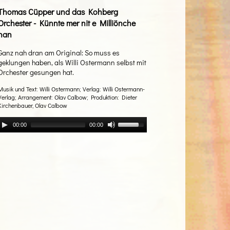
Thomas Cüpper und das Kohberg
Orchester - Künnte mer nit e Milliönche
han
Ganz nah dran am Original: So muss es
geklungen haben, als Willi Ostermann selbst mit
Orchester gesungen hat.
Musik und Text: Willi Ostermann; Verlag: Willi Ostermann-
Verlag; Arrangement: Olav Calbow; Produktion: Dieter
Kirchenbauer, Olav Calbow
00:00
00:00