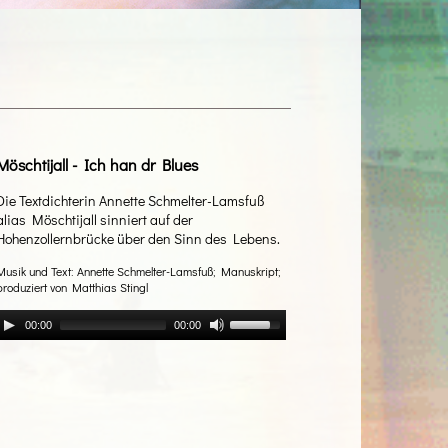
Möschtijall - Ich han dr Blues
Die Textdichterin Annette Schmelter-Lamsfuß
alias Möschtijall sinniert auf der
Hohenzollernbrücke über den Sinn des Lebens.
Musik und Text: Annette Schmelter-Lamsfuß; Manuskript;
produziert von Matthias Stingl
00:00
00:00