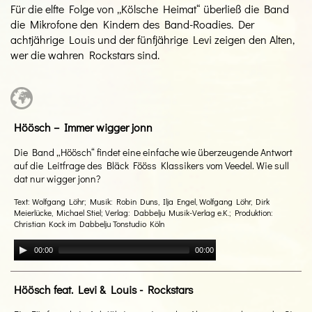
Für die elfte Folge von „Kölsche Heimat“ überließ die Band
die Mikrofone den Kindern des Band-Roadies. Der
achtjährige Louis und der fünfjährige Levi zeigen den Alten,
wer die wahren Rockstars sind.
Höösch – Immer wigger jonn
Die Band „Höösch“ findet eine einfache wie überzeugende Antwort
auf die Leitfrage des Bläck Fööss Klassikers vom Veedel. Wie sull
dat nur wigger jonn?
Text: Wolfgang Löhr; Musik: Robin Duns, Ilja Engel, Wolfgang Löhr, Dirk
Meierlücke, Michael Stiel; Verlag: Dabbelju Musik-Verlag e.K.; Produktion:
Christian Kock im Dabbelju Tonstudio Köln
00:00
00:00
Höösch feat. Levi & Louis - Rockstars