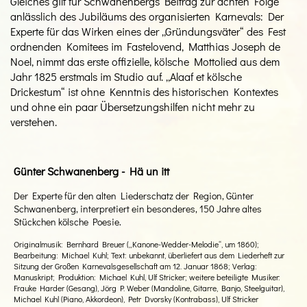
Gleiches gilt für Schwanenbergs Beitrag zur achten Folge
anlässlich des Jubiläums des organisierten Karnevals: Der
Experte für das Wirken eines der „Gründungsväter“ des Fest
ordnenden Komitees im Fastelovend, Matthias Joseph de
Noel, nimmt das erste offizielle, kölsche Mottolied aus dem
Jahr 1825 erstmals im Studio auf. „Alaaf et kölsche
Drickestum“ ist ohne Kenntnis des historischen Kontextes
und ohne ein paar Übersetzungshilfen nicht mehr zu
verstehen.
Günter Schwanenberg - Hä un itt
Der Experte für den alten Liederschatz der Region, Günter
Schwanenberg, interpretiert ein besonderes, 150 Jahre altes
Stückchen kölsche Poesie.
Originalmusik: Bernhard Breuer („Kanone-Wedder-Melodie“, um 1860);
Bearbeitung: Michael Kuhl; Text: unbekannt, überliefert aus dem Liederheft zur
Sitzung der Großen Karnevalsgesellschaft am 12. Januar 1868; Verlag:
Manuskript; Produktion: Michael Kuhl, Ulf Stricker; weitere beteiligte Musiker:
Frauke Harder (Gesang), Jörg P. Weber (Mandoline, Gitarre, Banjo, Steelguitar),
Michael Kuhl (Piano, Akkordeon), Petr Dvorsky (Kontrabass), Ulf Stricker