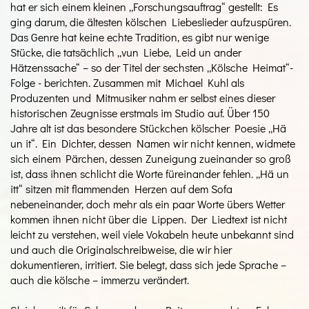
hat er sich einem kleinen „Forschungsauftrag“ gestellt: Es
ging darum, die ältesten kölschen Liebeslieder aufzuspüren.
Das Genre hat keine echte Tradition, es gibt nur wenige
Stücke, die tatsächlich „vun Liebe, Leid un ander
Hätzenssache“ – so der Titel der sechsten „Kölsche Heimat“-
Folge - berichten. Zusammen mit Michael Kuhl als
Produzenten und Mitmusiker nahm er selbst eines dieser
historischen Zeugnisse erstmals im Studio auf. Über 150
Jahre alt ist das besondere Stückchen kölscher Poesie „Hä
un it“. Ein Dichter, dessen Namen wir nicht kennen, widmete
sich einem Pärchen, dessen Zuneigung zueinander so groß
ist, dass ihnen schlicht die Worte füreinander fehlen. „Hä un
itt“ sitzen mit flammenden Herzen auf dem Sofa
nebeneinander, doch mehr als ein paar Worte übers Wetter
kommen ihnen nicht über die Lippen. Der Liedtext ist nicht
leicht zu verstehen, weil viele Vokabeln heute unbekannt sind
und auch die Originalschreibweise, die wir hier
dokumentieren, irritiert. Sie belegt, dass sich jede Sprache –
auch die kölsche – immerzu verändert.