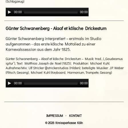
(Schlagzeug)
00:00
00:00
Günter Schwanenberg - Alaaf et kölsche Drickestum
Günter Schwanenberg interpretiert – erstmals im Studio
aufgenommen - das erste kölsche Mottolied zu einer
Karnevalssession aus dem Jahr 1825.
Günter Schwanenberg – Alaaf et kölsche Drickestum – Musik: trad., („Gaudeamus
igitur“), Text: Matthias Joseph de Noel (1825); Produktion: Michael Kuhl;
Aufnahme/Mix: Ulf Stricker @strickerstudios (Hilden); beteiligte Musiker: J.P. Weber
(Flitsch, Gesang), Michael Kuhl (Keyboard, Harmonium, Trompete, Gesang)
00:00
00:00
·
IMPRESSUM
KONTAKT
© 2026 Kreissparkasse Köln