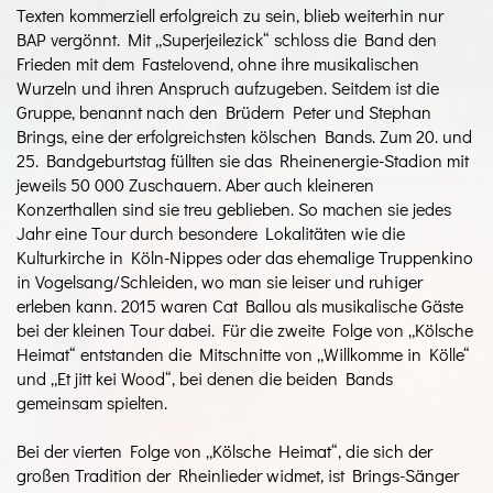
Texten kommerziell erfolgreich zu sein, blieb weiterhin nur
BAP vergönnt. Mit „Superjeilezick“ schloss die Band den
Frieden mit dem Fastelovend, ohne ihre musikalischen
Wurzeln und ihren Anspruch aufzugeben. Seitdem ist die
Gruppe, benannt nach den Brüdern Peter und Stephan
Brings, eine der erfolgreichsten kölschen Bands. Zum 20. und
25. Bandgeburtstag füllten sie das Rheinenergie-Stadion mit
jeweils 50 000 Zuschauern. Aber auch kleineren
Konzerthallen sind sie treu geblieben. So machen sie jedes
Jahr eine Tour durch besondere Lokalitäten wie die
Kulturkirche in Köln-Nippes oder das ehemalige Truppenkino
in Vogelsang/Schleiden, wo man sie leiser und ruhiger
erleben kann. 2015 waren Cat Ballou als musikalische Gäste
bei der kleinen Tour dabei. Für die zweite Folge von „Kölsche
Heimat“ entstanden die Mitschnitte von „Willkomme in Kölle“
und „Et jitt kei Wood“, bei denen die beiden Bands
gemeinsam spielten.
Bei der vierten Folge von „Kölsche Heimat“, die sich der
großen Tradition der Rheinlieder widmet, ist Brings-Sänger